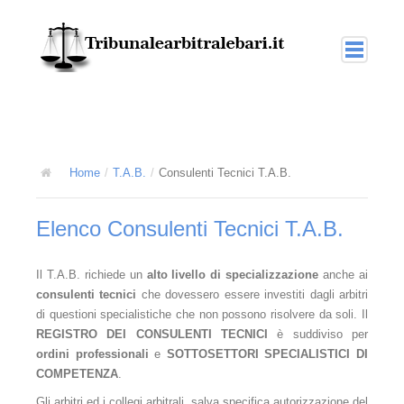
Home
Arbitrato
La giustizia arbitrale
Home
/
T.A.B.
/
Consulenti Tecnici T.A.B.
L'arbitrato interno o nazionale
Elenco Consulenti Tecnici T.A.B.
L'arbitrato amministrato
L'arbitrato nel diritto internazionale
Il T.A.B. richiede un
alto livello di specializzazione
anche ai
consulenti tecnici
che dovessero essere investiti dagli arbitri
T.A.B.
di questioni specialistiche che non possono risolvere da soli. Il
REGISTRO DEI CONSULENTI TECNICI
è suddiviso per
L'arbitrato amministrato TAB
ordini professionali
e
SOTTOSETTORI SPECIALISTICI DI
COMPETENZA
.
Collegi multidisciplinari
Gli arbitri ed i collegi arbitrali, salva specifica autorizzazione del