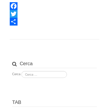
Dove siamo
Facebook
Contatti
Twitter
Privacy
Share
Mappa del sito
Collaborazioni
Sponsor
Cerca
Entra
Cerca
TAB