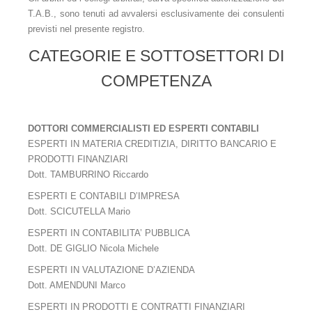
Gli arbitri
T.A.B., sono tenuti ad avvalersi esclusivamente dei consulenti
previsti nel presente registro.
Elenco arbitri - Organigramma 2015 - 2020
CATEGORIE E SOTTOSETTORI DI
Elenco arbitri - Organigramma 2025
COMPETENZA
Consulenti Tecnici T.A.B.
Il presidente
DOTTORI COMMERCIALISTI ED ESPERTI CONTABILI
ESPERTI IN MATERIA CREDITIZIA, DIRITTO BANCARIO E
Il Vice Presidente
PRODOTTI FINANZIARI
Dott. TAMBURRINO Riccardo
Il segretario
ESPERTI E CONTABILI D’IMPRESA
La segreteria
Dott. SCICUTELLA Mario
Comitato scientifico
ESPERTI IN CONTABILITA’ PUBBLICA
Dott. DE GIGLIO Nicola Michele
Probiviri
ESPERTI IN VALUTAZIONE D’AZIENDA
Dott. AMENDUNI Marco
Sede
ESPERTI IN PRODOTTI E CONTRATTI FINANZIARI