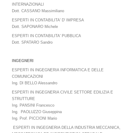
Servizi TAB
INTERNAZIONALI
Dott. CASSANO Massimiliano
Regolamento
ESPERTI IN CONTABILITA' D' IMPRESA
Servizi di segreteria
Dott. SAPONARO Michele
ESPERTI IN CONTABILITA' PUBBLICA
Registro Consulenti Tecnici
Dott. SPATARO Sandro
Categorie professionali
INGEGNERI
Requisiti
ESPERTI IN INGEGNERIA INFORMATICA E DELLE
Domanda
COMUNICAZIONI
Ing. DI BELLO Alessandro
Modalità
ESPERTI IN INGEGNERIA CIVILE SETTORE EDILIZIA E
Norme contrattuali
STRUTTURE
Ing. PANSINI Francesco
Redazione clausole e convenzioni d'arbitrato
Ing. PAOLUZZO Giuseppina
Ing. Prof. PICCIONI Mario
Assistenza alle nella scelta dell'organo decidente
ESPERTI IN INGEGNERIA DELLA INDUSTRIA MECCANICA,
Criteri di scelta nella designazione degli arbitri