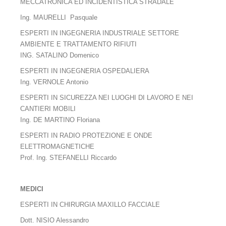
MECCATRONICA ED INCIDENTISTICA STRADALE
Ing. MAURELLI Pasquale
Operazioni di designazione
ESPERTI IN INGEGNERIA INDUSTRIALE SETTORE
Modulistica
AMBIENTE E TRATTAMENTO RIFIUTI
ING. SATALINO Domenico
Procedure e costi
ESPERTI IN INGEGNERIA OSPEDALIERA
Ricerca della volontà compromissoria
Ing. VERNOLE Antonio
ESPERTI IN SICUREZZA NEI LUOGHI DI LAVORO E NEI
Procedimenti non contenziosi
CANTIERI MOBILI
Procedimenti contenziosi
Ing. DE MARTINO Floriana
ESPERTI IN RADIO PROTEZIONE E ONDE
Arbitrati
ELETTROMAGNETICHE
Prof. Ing. STEFANELLI Riccardo
Arbitrati speciali
Designazione arbitri
MEDICI
Costi
ESPERTI IN CHIRURGIA MAXILLO FACCIALE
Dott. NISIO Alessandro
Chi siamo