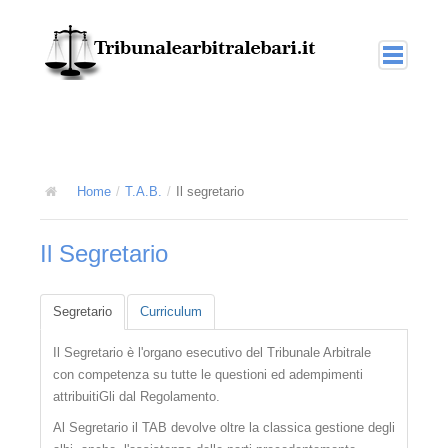
Home
Arbitrato
La giustizia arbitrale
Home
/
T.A.B.
/
Il segretario
L'arbitrato interno o nazionale
Il Segretario
L'arbitrato amministrato
L'arbitrato nel diritto internazionale
Segretario
Curriculum
T.A.B.
Il Segretario è l'organo esecutivo del Tribunale Arbitrale
con competenza su tutte le questioni ed adempimenti
L'arbitrato amministrato TAB
attribuitiGli dal Regolamento.
Collegi multidisciplinari
Al Segretario il TAB devolve oltre la classica gestione degli