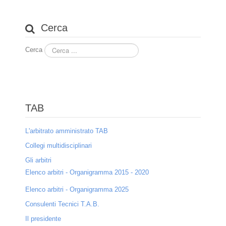
Servizi TAB
Regolamento
Cerca
Servizi di segreteria
Cerca
Registro Consulenti Tecnici
Categorie professionali
Requisiti
TAB
Domanda
L'arbitrato amministrato TAB
Modalità
Collegi multidisciplinari
Gli arbitri
Norme contrattuali
Elenco arbitri - Organigramma 2015 - 2020
Redazione clausole e convenzioni d'arbitrato
Elenco arbitri - Organigramma 2025
Consulenti Tecnici T.A.B.
Assistenza alle nella scelta dell'organo decidente
Il presidente
Criteri di scelta nella designazione degli arbitri