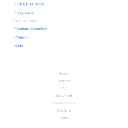
Il Vice Presidente
Operazioni di designazione
Il segretario
La segreteria
Modulistica
Comitato scientifico
Procedure e costi
Probiviri
Ricerca della volontà compromissoria
Sede
Procedimenti non contenziosi
Procedimenti contenziosi
Home
Arbitrati
Arbitrato
T.A.B.
Arbitrati speciali
Servizi TAB
Designazione arbitri
Procedure e costi
Chi siamo
Costi
Entra
Chi siamo