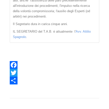
albi, anche l'assistenza delle parti precedentemente
Gli arbitri
all'introduzione dei procedimenti; l'impulso nella ricerca
della volontà compromissoria; l'ausilio degli Esperti (od
Elenco arbitri - Organigramma 2015 - 2020
arbitri) nei procedimenti.
Elenco arbitri - Organigramma 2025
Il Segretario dura in carica cinque anni.
IL SEGRETARIO del T.A.B. è attualmente l'
Avv. Attilio
Consulenti Tecnici T.A.B.
Spagnolo
.
Il presidente
Il Vice Presidente
Il segretario
La segreteria
Facebook
Twitter
Comitato scientifico
Share
Probiviri
Sede