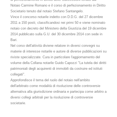
Servizi TAB
Notaio Carmine Romano e il corso di perfezionamento in Diritto
Societario tenuto dal notaio Stefano Santangelo.
Regolamento
Vince il concorso notarile indetto con D.D.G. del 27 dicembre
Servizi di segreteria
2011 a 150 posti, classificandosi nei primi 50 e viene nominato
notaio con decreto del Ministero della Giustizia del 19 dicembre
Registro Consulenti Tecnici
2014 pubblicato sulla G.U. del 30 dicembre 2014 con sede in
Bari.
Categorie professionali
Nel corso dell'attività diviene relatore in diversi convegni su
materie di interesse notarile e autore di diverse pubblicazioni su
Requisiti
riviste specializzate. Cura in particolare l'aggiornamento del
volume della Collana notarile Guido Capozzi "La tutela dei diritti
Domanda
patrimoniali degli acquirenti di immobili da costruire ed istituti
collegati".
Modalità
Approfondisce il tema del ruolo del notaio nell'ambito
Norme contrattuali
dell'arbitrato come modalità di risoluzione delle controversie
alternativa alla giurisdizione ordinaria e partecipa come arbitro a
Redazione clausole e convenzioni d'arbitrato
diversi collegi arbitrali per la risoluzione di controversie
societarie.
Assistenza alle nella scelta dell'organo decidente
Criteri di scelta nella designazione degli arbitri