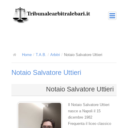
Home
Arbitrato
La giustizia arbitrale
Home
/
T.A.B.
/
Arbitri
/
Notaio Salvatore Uttieri
L'arbitrato interno o nazionale
Notaio Salvatore Uttieri
L'arbitrato amministrato
L'arbitrato nel diritto internazionale
Notaio Salvatore Uttieri
T.A.B.
Il Notaio Salvatore Uttieri
L'arbitrato amministrato TAB
nasce a Napoli il 15
dicembre 1982
Collegi multidisciplinari
Frequenta il liceo classico