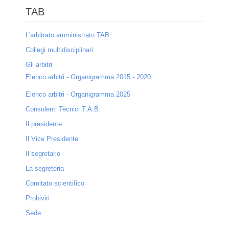
TAB
Dove siamo
L'arbitrato amministrato TAB
Contatti
Collegi multidisciplinari
Privacy
Gli arbitri
Mappa del sito
Elenco arbitri - Organigramma 2015 - 2020
Elenco arbitri - Organigramma 2025
Collaborazioni
Consulenti Tecnici T.A.B.
Sponsor
Il presidente
Entra
Il Vice Presidente
Il segretario
La segreteria
Comitato scientifico
Probiviri
Sede