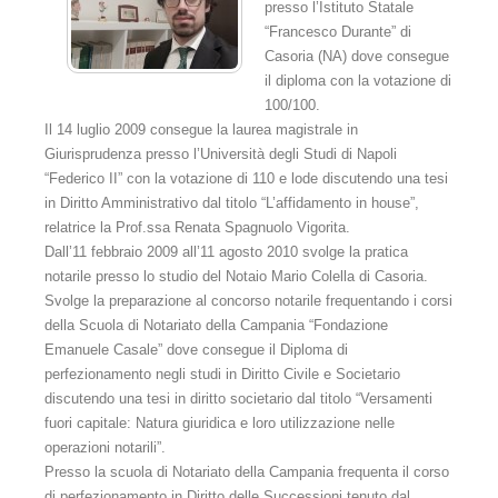
presso l’Istituto Statale
Gli arbitri
“Francesco Durante” di
Casoria (NA) dove consegue
Elenco arbitri - Organigramma 2015 - 2020
il diploma con la votazione di
Elenco arbitri - Organigramma 2025
100/100.
Il 14 luglio 2009 consegue la laurea magistrale in
Consulenti Tecnici T.A.B.
Giurisprudenza presso l’Università degli Studi di Napoli
“Federico II” con la votazione di 110 e lode discutendo una tesi
Il presidente
in Diritto Amministrativo dal titolo “L’affidamento in house”,
relatrice la Prof.ssa Renata Spagnuolo Vigorita.
Il Vice Presidente
Dall’11 febbraio 2009 all’11 agosto 2010 svolge la pratica
notarile presso lo studio del Notaio Mario Colella di Casoria.
Il segretario
Svolge la preparazione al concorso notarile frequentando i corsi
della Scuola di Notariato della Campania “Fondazione
La segreteria
Emanuele Casale” dove consegue il Diploma di
Comitato scientifico
perfezionamento negli studi in Diritto Civile e Societario
discutendo una tesi in diritto societario dal titolo “Versamenti
Probiviri
fuori capitale: Natura giuridica e loro utilizzazione nelle
operazioni notarili”.
Sede
Presso la scuola di Notariato della Campania frequenta il corso
di perfezionamento in Diritto delle Successioni tenuto dal