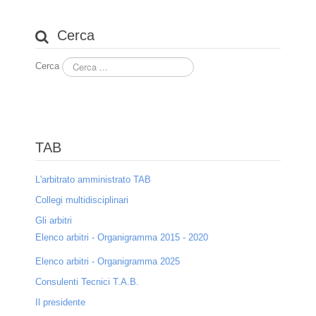
Operazioni di designazione
Cerca
Modulistica
Cerca
Procedure e costi
Ricerca della volontà compromissoria
Procedimenti non contenziosi
TAB
Procedimenti contenziosi
L'arbitrato amministrato TAB
Arbitrati
Collegi multidisciplinari
Gli arbitri
Arbitrati speciali
Elenco arbitri - Organigramma 2015 - 2020
Designazione arbitri
Elenco arbitri - Organigramma 2025
Costi
Consulenti Tecnici T.A.B.
Il presidente
Chi siamo