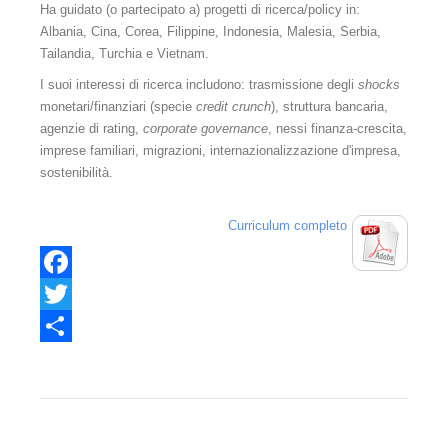
Servizi TAB
Ha guidato (o partecipato a) progetti di ricerca/policy in:
Albania, Cina, Corea, Filippine, Indonesia, Malesia, Serbia,
Regolamento
Tailandia, Turchia e Vietnam.
I suoi interessi di ricerca includono: trasmissione degli
Servizi di segreteria
shocks
monetari/finanziari (specie
credit crunch
), struttura bancaria,
Registro Consulenti Tecnici
agenzie di rating,
corporate governance
, nessi finanza-crescita,
imprese familiari, migrazioni, internazionalizzazione d'impresa,
Categorie professionali
sostenibilità.
Requisiti
Curriculum comp
leto
Domanda
Modalità
Facebook
Twitter
Norme contrattuali
Share
Redazione clausole e convenzioni d'arbitrato
Assistenza alle nella scelta dell'organo decidente
Criteri di scelta nella designazione degli arbitri