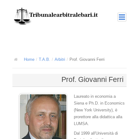
Home
Arbitrato
La giustizia arbitrale
Home
/
T.A.B.
/
Arbitri
/
Prof. Giovanni Ferri
L'arbitrato interno o nazionale
Prof. Giovanni Ferri
L'arbitrato amministrato
L'arbitrato nel diritto internazionale
Laureato in economia a
Siena e Ph.D. in Economics
T.A.B.
(New York University), è
prorettore alla didattica alla
L'arbitrato amministrato TAB
LUMSA.
Collegi multidisciplinari
Dal 1999 all'Università di