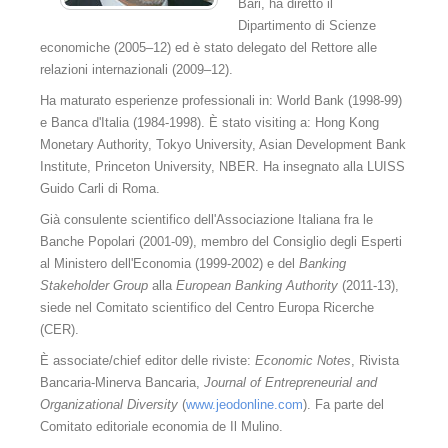
Bari, ha diretto il
Gli arbitri
Dipartimento di Scienze
economiche (2005–12) ed è stato delegato del Rettore alle
Elenco arbitri - Organigramma 2015 - 2020
relazioni internazionali (2009–12).
Elenco arbitri - Organigramma 2025
Ha maturato esperienze professionali in: World Bank (1998-99)
e Banca d'Italia (1984-1998). È stato visiting a: Hong Kong
Consulenti Tecnici T.A.B.
Monetary Authority, Tokyo University, Asian Development Bank
Institute, Princeton University, NBER. Ha insegnato alla LUISS
Il presidente
Guido Carli di Roma.
Il Vice Presidente
Già consulente scientifico dell'Associazione Italiana fra le
Banche Popolari (2001-09), membro del Consiglio degli Esperti
Il segretario
al Ministero dell'Economia (1999-2002) e del
Banking
Stakeholder Group
alla
European Banking Authority
(2011-13),
La segreteria
siede nel Comitato scientifico del Centro Europa Ricerche
(CER).
Comitato scientifico
È associate/chief editor delle riviste:
Economic Notes
, Rivista
Probiviri
Bancaria-Minerva Bancaria,
Journal of Entrepreneurial and
Organizational Diversity
(
www.jeodonline.com
). Fa parte del
Sede
Comitato editoriale economia de Il Mulino.