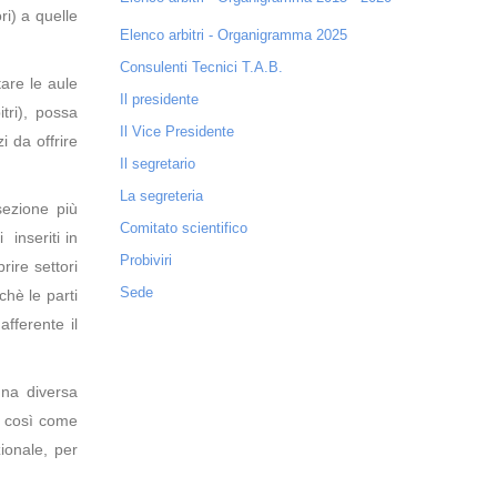
ri) a quelle
Elenco arbitri - Organigramma 2025
Consulenti Tecnici T.A.B.
tare le aule
Il presidente
tri), possa
Il Vice Presidente
i da offrire
Il segretario
La segreteria
 sezione più
Comitato scientifico
 inseriti in
Probiviri
rire settori
Sede
chè le parti
afferente il
una diversa
e; così come
zionale, per