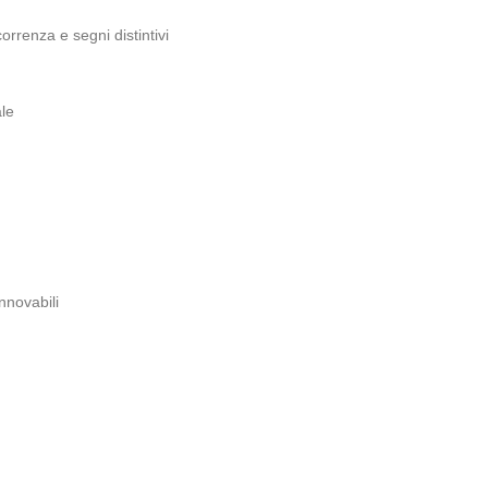
correnza e segni distintivi
le
innovabili