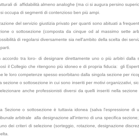
tturali di affidabilità almeno analoghe (ma ci si augura persino superio
e si occupa di segmenti di contenzioso ben più ampi.
zazione del servizio giustizia privato per quanti sono abituati a frequen
zione o sottosezione (composta da cinque od al massimo sette arbi
ibilità di regolarsi diversamente sia nell'ambito della scelta dei serviz
parti.
-in accordo tra loro- di designare direttamente uno o più arbitri dalla
sì il Collegio che ritengono più idoneo e di propria fiducia: gli Esperti
he le loro competenze spesso esorbitano dalla singola sezione per ricop
a sezione o sottosezione in cui sono inseriti per motivi organizzativi, sic
lezionare anche professionisti diversi da quelli inseriti nella sezione 
a Sezione o sottosezione è tuttavia idonea (salva l'espressione di 
ibunale arbitrale alla designazione all'interno di una specifica sezion
 uno dei criteri di selezione (sorteggio, rotazione, designazione discre
elta.