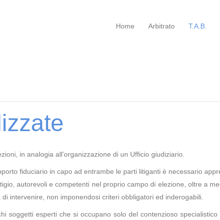
Home
Arbitrato
T.A.B.
lizzate
zioni, in analogia all'organizzazione di un Ufficio giudiziario.
apporto fiduciario in capo ad entrambe le parti litiganti è necessario app
restigio, autorevoli e competenti nel proprio campo di elezione, oltre a m
 di intervenire, non imponendosi criteri obbligatori ed inderogabili.
hi soggetti esperti che si occupano solo del contenzioso specialistico 