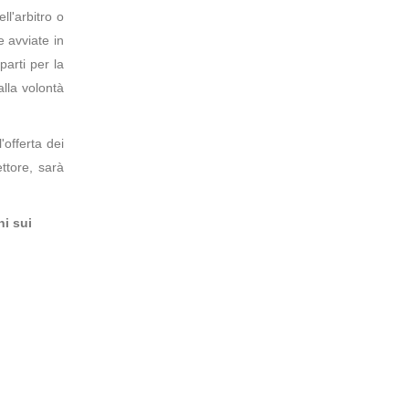
ll'arbitro o
e avviate in
parti per la
alla volontà
offerta dei
ttore, sarà
ni sui