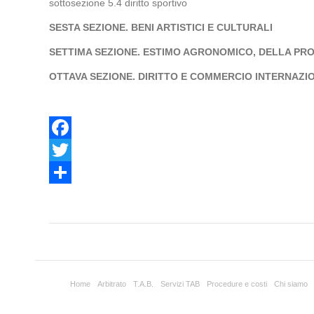
sottosezione 5.4 diritto sportivo
SESTA SEZIONE. BENI ARTISTICI E CULTURALI
SETTIMA SEZIONE. ESTIMO AGRONOMICO, DELLA PRO
OTTAVA SEZIONE. DIRITTO E COMMERCIO INTERNAZI
Facebook
Twitter
Share
Home
Arbitrato
T.A.B.
Servizi TAB
Procedure e costi
Chi siamo