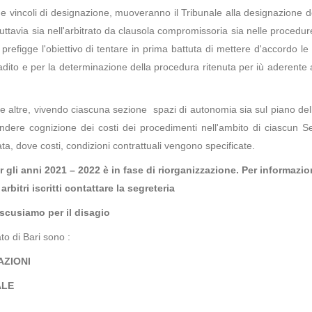
e vincoli di designazione, muoveranno il Tribunale alla designazione de
 Tuttavia sia nell'arbitrato da clausola compromissoria sia nelle procedur
prefigge l'obiettivo di tentare in prima battuta di mettere d'accordo le 
gradito e per la determinazione della procedura ritenuta per iù aderente 
 altre, vivendo ciascuna sezione spazi di autonomia sia sul piano dell'
rendere cognizione dei costi dei procedimenti nell'ambito di ciascun Se
, dove costi, condizioni contrattuali vengono specificate.
er gli anni 2021 – 2022 è in fase di riorganizzazione. Per informazio
arbitri iscritti contattare la segreteria
 scusiamo per il disagio
ato di Bari sono :
AZIONI
ALE