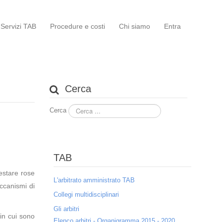
Servizi TAB
Procedure e costi
Chi siamo
Entra
Cerca
Cerca
TAB
restare rose
L'arbitrato amministrato TAB
eccanismi di
Collegi multidisciplinari
Gli arbitri
in cui sono
Elenco arbitri - Organigramma 2015 - 2020